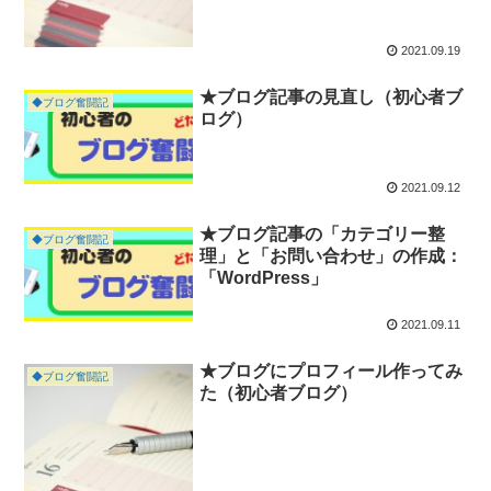
2021.09.19
★ブログ記事の見直し（初心者ブ
◆ブログ奮闘記
ログ）
2021.09.12
★ブログ記事の「カテゴリー整
◆ブログ奮闘記
理」と「お問い合わせ」の作成：
「WordPress」
2021.09.11
★ブログにプロフィール作ってみ
◆ブログ奮闘記
た（初心者ブログ）