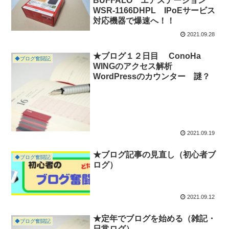
BUFFALO エアステーション
WSR-1166DHPL IPoEサービス
対応機器で爆速へ！！
2021.09.28
★ブログ１２日目 ConoHa
◆ブログ奮闘記
WINGのアクセス解析
WordPressのカウンター 謎？
2021.09.19
★ブログ記事の見直し（初心者ブ
◆ブログ奮闘記
ログ）
2021.09.12
★定年でブログを始める（雑記・
◆ブログ奮闘記
日常ログ）