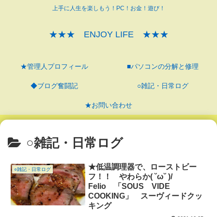
上手に人生を楽しもう！PC！お金！遊び！
★★★ ENJOY LIFE ★★★
★管理人プロフィール
■パソコンの分解と修理
◆ブログ奮闘記
○雑記・日常ログ
★お問い合わせ
○雑記・日常ログ
★低温調理器で、ローストビー
○雑記・日常ログ
フ！！ やわらか( ˘ω˘ )/
Felio 「SOUS VIDE
COOKING」 スーヴィードクッ
キング