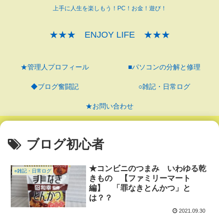
上手に人生を楽しもう！PC！お金！遊び！
★★★ ENJOY LIFE ★★★
★管理人プロフィール
■パソコンの分解と修理
◆ブログ奮闘記
○雑記・日常ログ
★お問い合わせ
ブログ初心者
★コンビニのつまみ いわゆる乾
○雑記・日常ログ
きもの 【ファミリーマート
編】 「罪なきとんかつ」と
は？？
2021.09.30