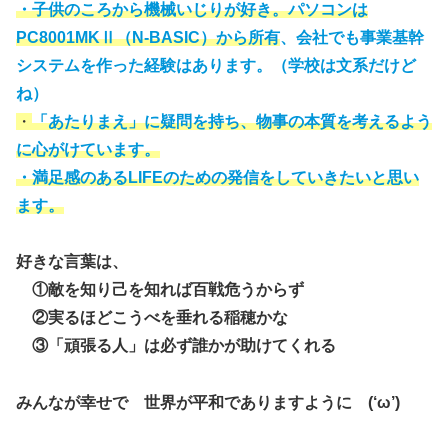
・子供のころから機械いじりが好き。
パソコンは
PC8001MKⅡ（N-BASIC）から所有
、会社でも事業基幹
システムを作った経験はあります。（学校は文系だけど
ね）
・
「
あたりまえ」に疑問を持ち、物事の本質を考えるよう
に心がけています。
・満足感のあるLIFEのための発信をしていきたいと思い
ます。
好きな言葉は、
①敵を知り己を知れば百戦危うからず
②実るほどこうべを垂れる稲穂かな
③「頑張る人」は必ず誰かが助けてくれる
みんなが幸せで 世界が平和でありますように (‘ω’)