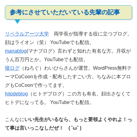
参考にさせていただいている先輩の記事
リベラルアーツ大学
両学長が指導する役に立つブログ。
顔はライオン（笑） YouTubeでも配信。
manabⅼog
(マナブログ）言わずと知れた有名な方。月収が
うん百万円とか。YouTubeでも配信。
寝ログ
（ねろぐ）わいひらさんが運営。WordPress無料テ
ーマCoCoonを作成・配布したすごい方。ちなみに本ブロ
グもCoCoonで作ってます。
hitodeblog
（ヒトデブログ）この方も有名。顔出さなくて
ヒトデになってる。 YouTubeでも配信。
こんなに
いい先生がいるなら、もっと要領よくやれよ！っ
て事は言いっこなしだぜ！ ( ˘ω˘ )